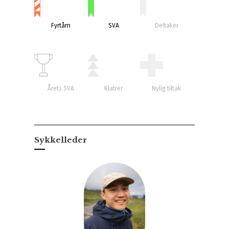
Fyrtårn
SVA
Deltaker
Årets SVA
Klatrer
Nylig tiltak
Sykkelleder