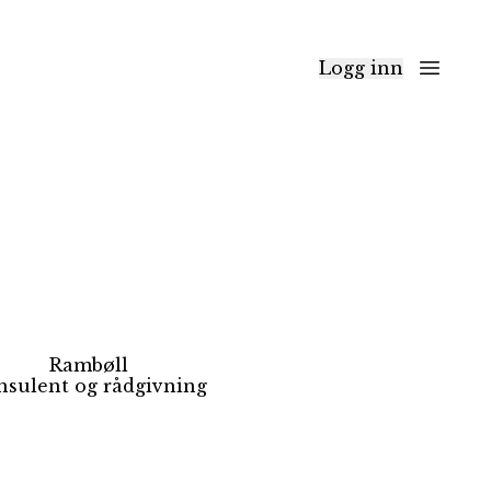
Logg inn
Rambøll
nsulent og rådgivning