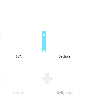
SVA
Deltaker
Klatrer
Nylig tiltak