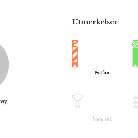
Utmerkelser
Fyrtårn
gøy
Årets SVA