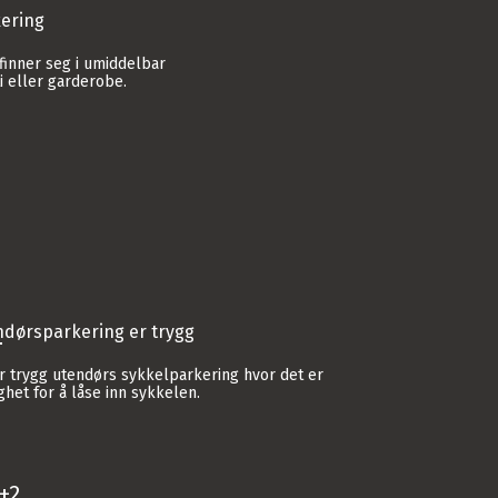
kering
finner seg i umiddelbar
i eller garderobe.
ndørsparkering er trygg
ar trygg utendørs sykkelparkering hvor det er
ghet for å låse inn sykkelen.
2