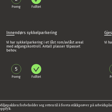
Innendørs sykkelparkering
Gje
Vi har sykkelparkering i et låst rom/avlåst areal
Vi h
med adgangskontroll. Antall plasser tilpasset
behov.
5
Miljøpakken forbeholder seg retten til å foreta stikkprøver på arbeidsplas
oppfylt.